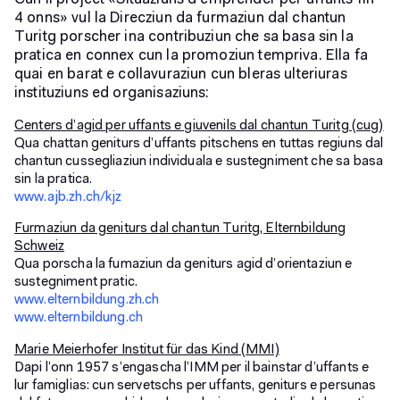
4 onns» vul la Direcziun da furmaziun dal chantun
Turitg porscher ina contribuziun che sa basa sin la
pratica en connex cun la promoziun tempriva. Ella fa
quai en barat e collavuraziun cun bleras ulteriuras
instituziuns ed organisaziuns:
Centers d’agid per uffants e giuvenils dal chantun Turitg (cug)
Qua chattan geniturs d’uffants pitschens en tuttas regiuns dal
chantun cussegliaziun individuala e sustegniment che sa basa
sin la pratica.
www.ajb.zh.ch/kjz
Furmaziun da geniturs dal chantun Turitg, Elternbildung
Schweiz
Qua porscha la fumaziun da geniturs agid d’orientaziun e
sustegniment pratic.
www.elternbildung.zh.ch
www.elternbildung.ch
Marie Meierhofer Institut für das Kind (MMI)
Dapi l’onn 1957 s’engascha l’IMM per il bainstar d’uffants e
lur famiglias: cun servetschs per uffants, geniturs e persunas