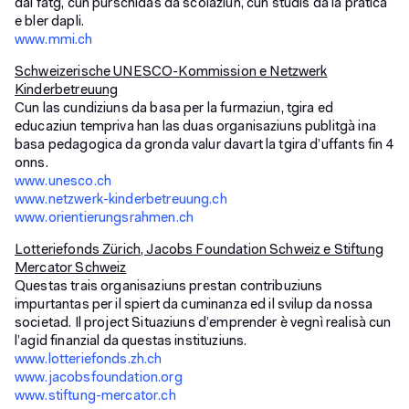
dal fatg, cun purschidas da scolaziun, cun studis da la pratica
e bler dapli.
www.mmi.ch
Schweizerische UNESCO-Kommission e Netzwerk
Kinderbetreuung
Cun las cundiziuns da basa per la furmaziun, tgira ed
educaziun tempriva han las duas organisaziuns publitgà ina
basa pedagogica da gronda valur davart la tgira d’uffants fin 4
onns.
www.unesco.ch
www.netzwerk-kinderbetreuung.ch
www.orientierungsrahmen.ch
Lotteriefonds Zürich, Jacobs Foundation Schweiz e Stiftung
Mercator Schweiz
Questas trais organisaziuns prestan contribuziuns
impurtantas per il spiert da cuminanza ed il svilup da nossa
societad. Il project Situaziuns d’emprender è vegnì realisà cun
l’agid finanzial da questas instituziuns.
www.lotteriefonds.zh.ch
www.jacobsfoundation.org
www.stiftung-mercator.ch