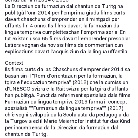
Serias da film 2014 e 2019
La Direcziun da furmaziun dal chantun da Turitg ha
publitgà l'onn 2014 per l'emprima giada films curts
davart chaschuns d'emprender en il mintgadi per
uffants fin 4 onns. Ils films davart la furmaziun da
lingua tempriva cumpletteschan l'emprima seria. En
tut existan ussa 65 films davart l'emprender prescolar.
Latiers vegnan da nov sis films da commentari cun
explicaziuns davart l'acquisiziun da la lingua uffantila.
Context
Ils films curts da las Chaschuns d'emprender 2014 sa
basan sin il "Rom d'orientaziun per la formaziun, la
tgira e l'educaziun tempriva" (2012) che la cumissiun
d'UNESCO svizra e la Rait svizra per la tgira d'uffants
han publitgà. Punct da referiment spezialisà dals films
Furmaziun da lingua tempriva 2019 furma il concept
spezialisà ""Furmaziun da lingua tempriva"" (2017)
ch'è vegnì sviluppà da la Scola auta da pedagogia da
la Turgovia ed il Marie Meierhofer Institut für das Kind
per incumbensa da la Direcziun da furmaziun dal
chantun da Turitg.