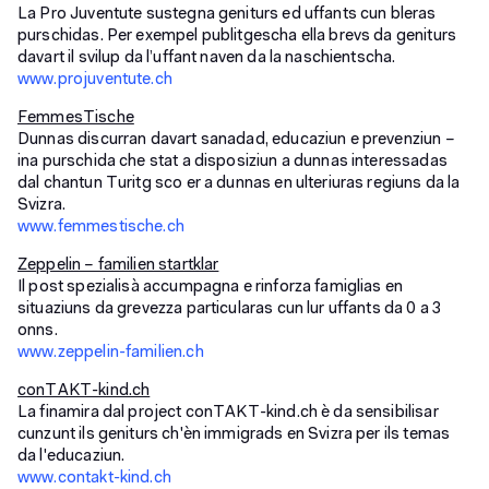
La Pro Juventute sustegna geniturs ed uffants cun bleras
purschidas. Per exempel publitgescha ella brevs da geniturs
davart il svilup da l’uffant naven da la naschientscha.
www.projuventute.ch
FemmesTische
Dunnas discurran davart sanadad, educaziun e prevenziun –
ina purschida che stat a disposiziun a dunnas interessadas
dal chantun Turitg sco er a dunnas en ulteriuras regiuns da la
Svizra.
www.femmestische.ch
Zeppelin – familien startklar
Il post spezialisà accumpagna e rinforza famiglias en
situaziuns da grevezza particularas cun lur uffants da 0 a 3
onns.
www.zeppelin-familien.ch
conTAKT-kind.ch
La finamira dal project conTAKT-kind.ch è da sensibilisar
cunzunt ils geniturs ch'èn immigrads en Svizra per ils temas
da l'educaziun.
www.contakt-kind.ch