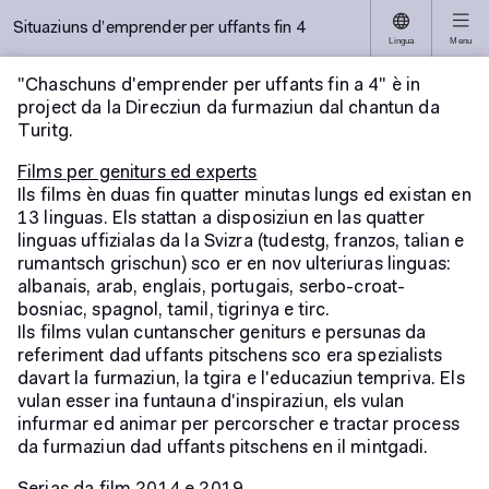
Situaziuns d’emprender per uffants fin 4
Lingua
Menu
"Chaschuns d'emprender per uffants fin a 4" è in
project da la Direcziun da furmaziun dal chantun da
Turitg.
Films per geniturs ed experts
Ils films èn duas fin quatter minutas lungs ed existan en
13 linguas. Els stattan a disposiziun en las quatter
linguas uffizialas da la Svizra (tudestg, franzos, talian e
rumantsch grischun) sco er en nov ulteriuras linguas:
albanais, arab, englais, portugais, serbo-croat-
bosniac, spagnol, tamil, tigrinya e tirc.
Ils films vulan cuntanscher geniturs e persunas da
referiment dad uffants pitschens sco era spezialists
davart la furmaziun, la tgira e l'educaziun tempriva. Els
vulan esser ina funtauna d'inspiraziun, els vulan
infurmar ed animar per percorscher e tractar process
da furmaziun dad uffants pitschens en il mintgadi.