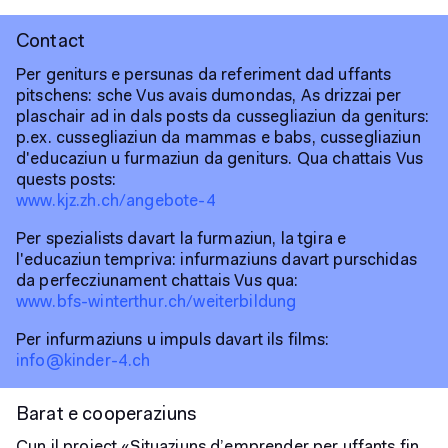
Contact
Per geniturs e persunas da referiment dad uffants
pitschens: sche Vus avais dumondas, As drizzai per
plaschair ad in dals posts da cussegliaziun da geniturs:
p.ex. cussegliaziun da mammas e babs, cussegliaziun
d'educaziun u furmaziun da geniturs. Qua chattais Vus
quests posts:
www.kjz.zh.ch/angebote-4
Per spezialists davart la furmaziun, la tgira e
l'educaziun tempriva: infurmaziuns davart purschidas
da perfecziunament chattais Vus qua:
www.bfs-winterthur.ch/weiterbildung
Per infurmaziuns u impuls davart ils films:
info@kinder-4.ch
Barat e cooperaziuns
Cun il project «Situaziuns d’emprender per uffants fin