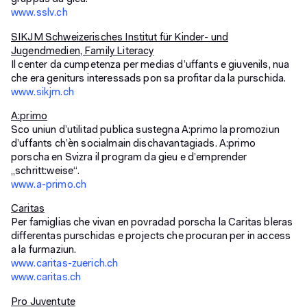
www.sslv.ch
SIKJM Schweizerisches Institut für Kinder- und
Jugendmedien, Family Literacy
Il center da cumpetenza per medias d’uffants e giuvenils, nua
che era geniturs interessads pon sa profitar da la purschida.
www.sikjm.ch
A:primo
Sco uniun d’utilitad publica sustegna A:primo la promoziun
d’uffants ch’èn socialmain dischavantagiads. A:primo
porscha en Svizra il program da gieu e d’emprender
„schritt:weise“.
www.a-primo.ch
Caritas
Per famiglias che vivan en povradad porscha la Caritas bleras
differentas purschidas e projects che procuran per in access
a la furmaziun.
www.caritas-zuerich.ch
www.caritas.ch
Pro Juventute