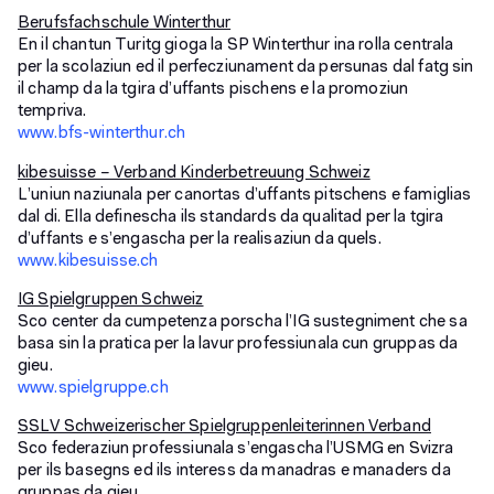
Berufsfachschule Winterthur
En il chantun Turitg gioga la SP Winterthur ina rolla centrala
per la scolaziun ed il perfecziunament da persunas dal fatg sin
il champ da la tgira d’uffants pischens e la promoziun
tempriva.
www.bfs-winterthur.ch
kibesuisse – Verband Kinderbetreuung Schweiz
L’uniun naziunala per canortas d’uffants pitschens e famiglias
dal di. Ella definescha ils standards da qualitad per la tgira
d’uffants e s’engascha per la realisaziun da quels.
www.kibesuisse.ch
IG Spielgruppen Schweiz
Sco center da cumpetenza porscha l’IG sustegniment che sa
basa sin la pratica per la lavur professiunala cun gruppas da
gieu.
www.spielgruppe.ch
SSLV Schweizerischer Spielgruppenleiterinnen Verband
Sco federaziun professiunala s’engascha l’USMG en Svizra
per ils basegns ed ils interess da manadras e manaders da
gruppas da gieu.